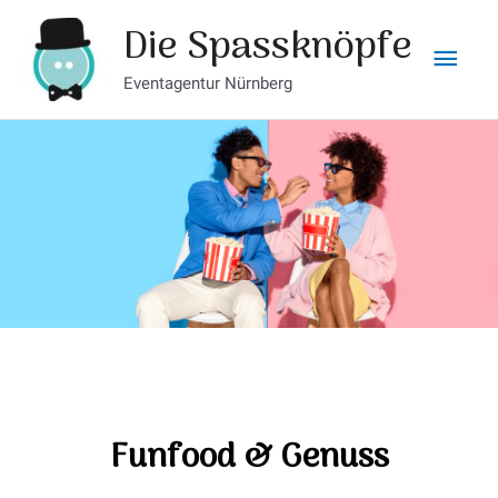
Zum
Hau
Die Spassknöpfe
Inhalt
springen
Eventagentur Nürnberg
Funfood & Genuss